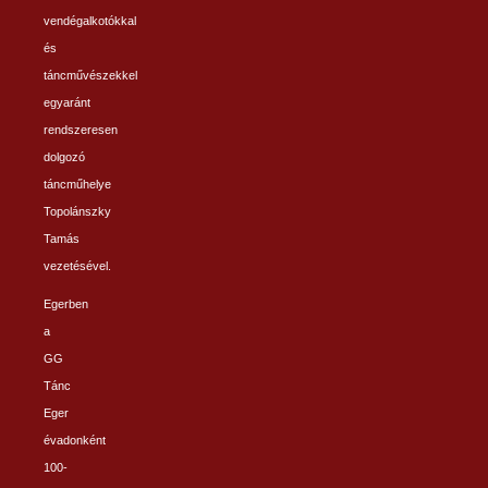
vendégalkotókkal
és
táncművészekkel
egyaránt
rendszeresen
dolgozó
táncműhelye
Topolánszky
Tamás
vezetésével.
Egerben
a
GG
Tánc
Eger
évadonként
100-