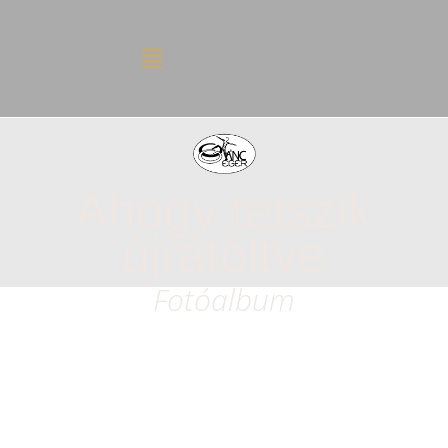
Ahogy tetszik
újratöltve
Fotóalbum