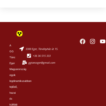
A
3300 Eger, Törvényház út 15.
GG
+36 36 515 333
Tánc
ggtanceger@gmail.com
Eger
Magyarország
egyik
legdinamikusabban
fejlődő,
hazai
és
külföldi