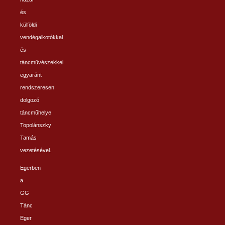
és
külföldi
vendégalkotókkal
és
táncművészekkel
egyaránt
rendszeresen
dolgozó
táncműhelye
Topolánszky
Tamás
vezetésével.
Egerben
a
GG
Tánc
Eger