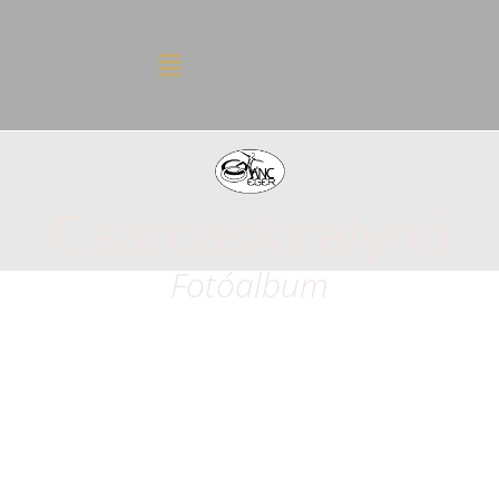
Csárdáskirálynő
Fotóalbum