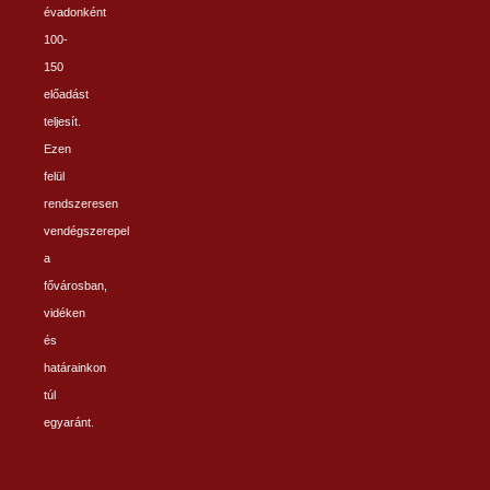
évadonként
100-
150
előadást
teljesít.
Ezen
felül
rendszeresen
vendégszerepel
a
fővárosban,
vidéken
és
határainkon
túl
egyaránt.