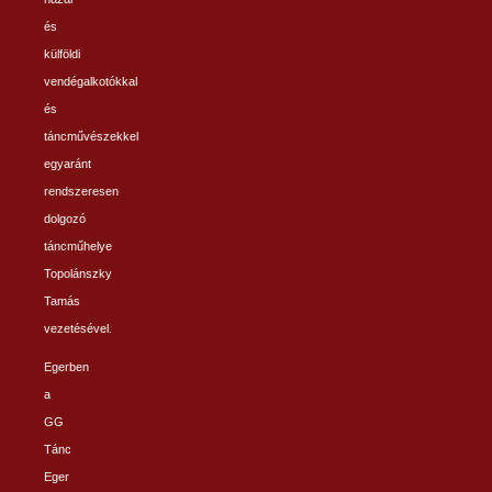
és
külföldi
vendégalkotókkal
és
táncművészekkel
egyaránt
rendszeresen
dolgozó
táncműhelye
Topolánszky
Tamás
vezetésével.
Egerben
a
GG
Tánc
Eger