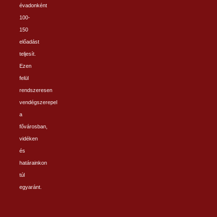
évadonként
100-
150
előadást
teljesít.
Ezen
felül
rendszeresen
vendégszerepel
a
fővárosban,
vidéken
és
határainkon
túl
egyaránt.