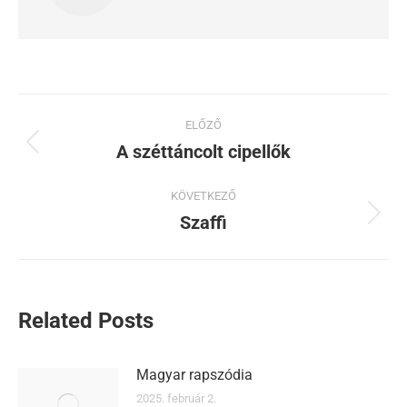
ELŐZŐ
A széttáncolt cipellők
KÖVETKEZŐ
Szaffi
Related Posts
Magyar rapszódia
2025. február 2.