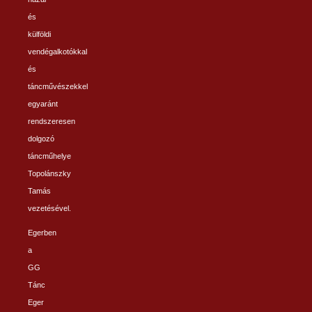
és
külföldi
vendégalkotókkal
és
táncművészekkel
egyaránt
rendszeresen
dolgozó
táncműhelye
Topolánszky
Tamás
vezetésével.
Egerben
a
GG
Tánc
Eger