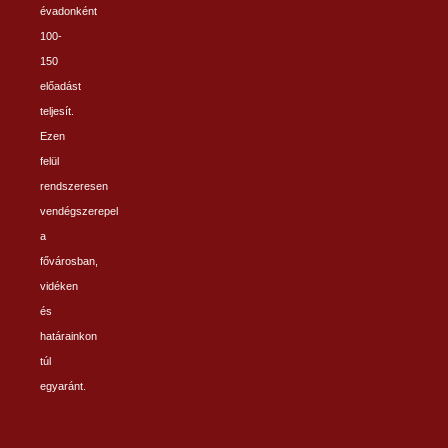
évadonként
100-
150
előadást
teljesít.
Ezen
felül
rendszeresen
vendégszerepel
a
fővárosban,
vidéken
és
határainkon
túl
egyaránt.