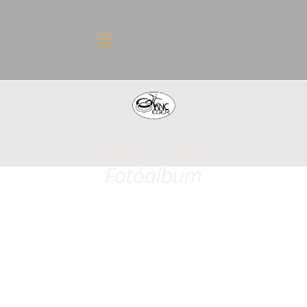
Játszótér
Fotóalbum