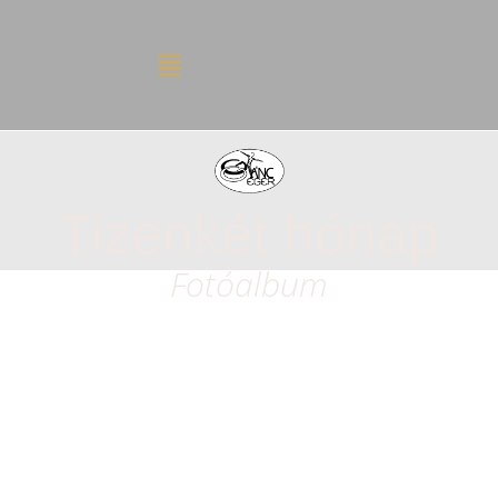
Tizenkét hónap
Fotóalbum