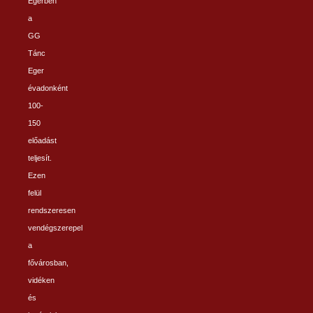
Egerben
a
GG
Tánc
Eger
évadonként
100-
150
előadást
teljesít.
Ezen
felül
rendszeresen
vendégszerepel
a
fővárosban,
vidéken
és