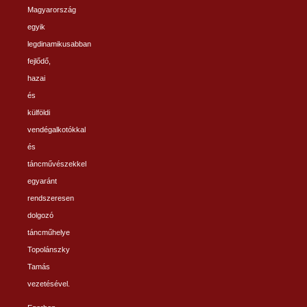
Magyarország
egyik
legdinamikusabban
fejlődő,
hazai
és
külföldi
vendégalkotókkal
és
táncművészekkel
egyaránt
rendszeresen
dolgozó
táncműhelye
Topolánszky
Tamás
vezetésével.