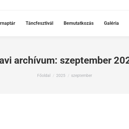
rnaptár
Táncfesztivál
Bemutatkozás
Galéria
avi archívum:
szeptember 20
Ön itt van:
Főoldal
2025
szeptember