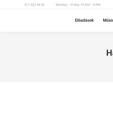
011 322 44 56
Monday – Friday 10 AM – 8 PM
Előadások
Műso
H