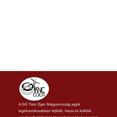
Hamupipőke
2025/2026
Szerző:
Beni
2025. szeptember 4.
Nehezen találnánk nemzeti történelmünk zivataros fé
Wittelsbach Erzsébet királyné, az európai királyi ud
– bajor származása ellenére is – magyarnak tartottak
fogadtak.
A GG Tánc Eger Magyarország egyik
legdinamikusabban fejlődő, hazai és külföldi