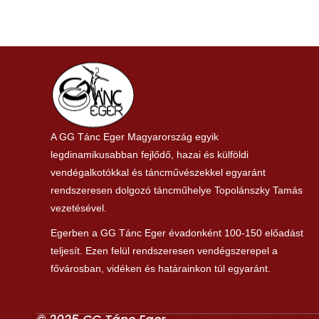
A GG Tánc Eger Magyarország egyik
legdinamikusabban fejlődő, hazai és külföldi
vendégalkotókkal és táncművészekkel egyaránt
rendszeresen dolgozó táncműhelye Topolánszky Tamás
vezetésével.
Egerben a GG Tánc Eger évadonként 100-150 előadást
teljesít. Ezen felül rendszeresen vendégszerepel a
fővárosban, vidéken és határainkon túl egyaránt.