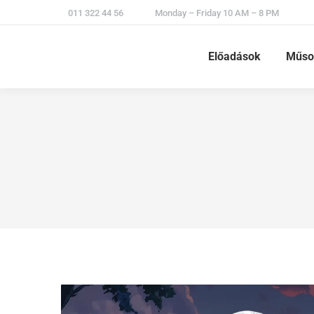
011 322 44 56
Monday – Friday 10 AM – 8 PM
Előadások
Műso