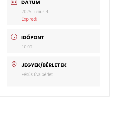
DÁTUM
2025. június 4.
Expired!
IDŐPONT
10:00
JEGYEK/BÉRLETEK
Fésűs Éva bérlet