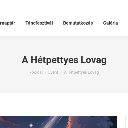
rnaptár
Táncfesztivál
Bemutatkozás
Galéria
A Hétpettyes Lovag
Ön itt van:
Főoldal
Event
A Hétpettyes Lovag