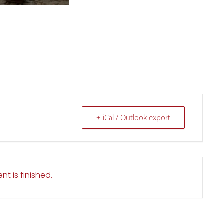
+ iCal / Outlook export
nt is finished.