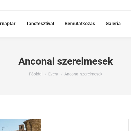
rnaptár
Táncfesztivál
Bemutatkozás
Galéria
Anconai szerelmesek
Ön itt van:
Főoldal
Event
Anconai szerelmesek