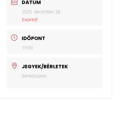
DÁTUM
2025. december 28.
Expired!
IDŐPONT
19:00
JEGYEK/BÉRLETEK
Bérletszünet