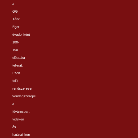
a
GG
Tánc
Eger
évadonként
100-
150
előadást
teljesít.
Ezen
felül
rendszeresen
vendégszerepel
a
fővárosban,
vidéken
és
határainkon