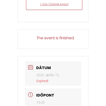
+ iCal / Outlook export
The event is finished.
DÁTUM
2025. április 15.
Expired!
IDŐPONT
15:00