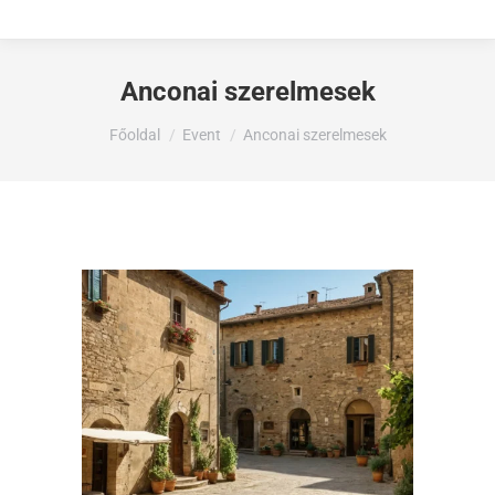
Anconai szerelmesek
Ön itt van:
Főoldal
Event
Anconai szerelmesek