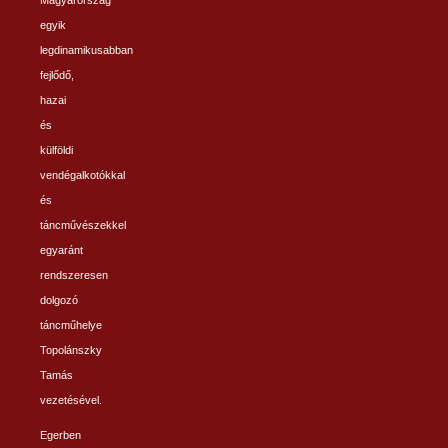
Magyarország
egyik
legdinamikusabban
fejlődő,
hazai
és
külföldi
vendégalkotókkal
és
táncművészekkel
egyaránt
rendszeresen
dolgozó
táncműhelye
Topolánszky
Tamás
vezetésével.
Egerben