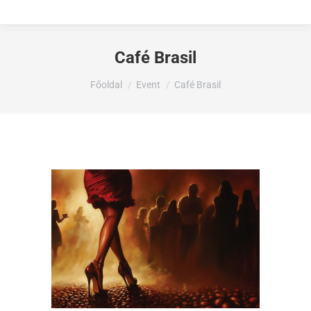
Café Brasil
Ön itt van:
Főoldal
Event
Café Brasil