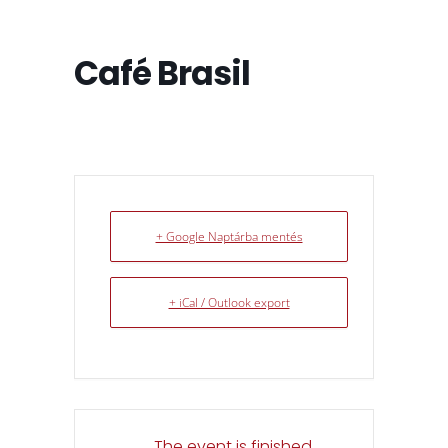
Café Brasil
+ Google Naptárba mentés
+ iCal / Outlook export
The event is finished.