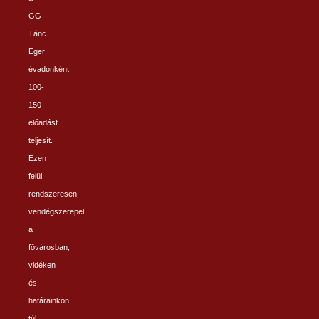
GG
Tánc
Eger
évadonként
100-
150
előadást
teljesít.
Ezen
felül
rendszeresen
vendégszerepel
a
fővárosban,
vidéken
és
határainkon
túl