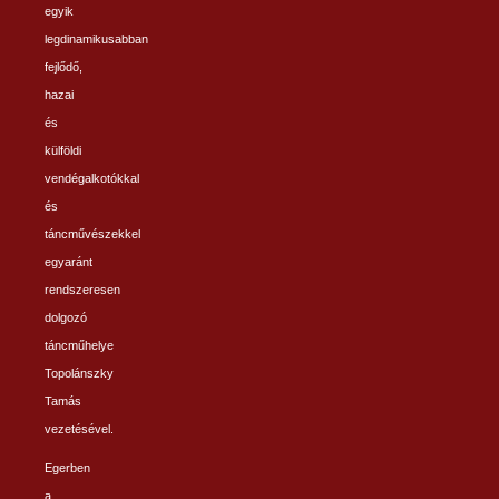
egyik
legdinamikusabban
fejlődő,
hazai
és
külföldi
vendégalkotókkal
és
táncművészekkel
egyaránt
rendszeresen
dolgozó
táncműhelye
Topolánszky
Tamás
vezetésével.
Egerben
a