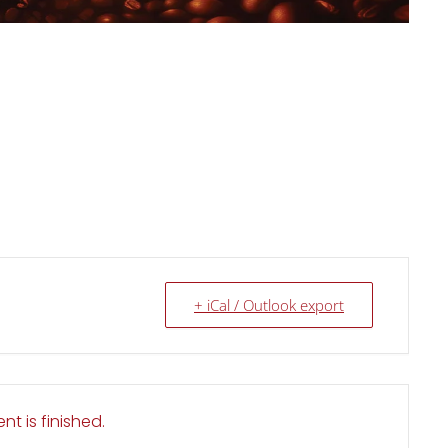
+ iCal / Outlook export
nt is finished.