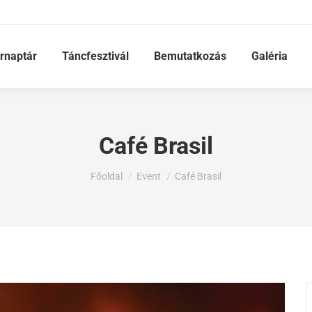
rnaptár
Táncfesztivál
Bemutatkozás
Galéria
Café Brasil
Ön itt van:
Főoldal
Event
Café Brasil