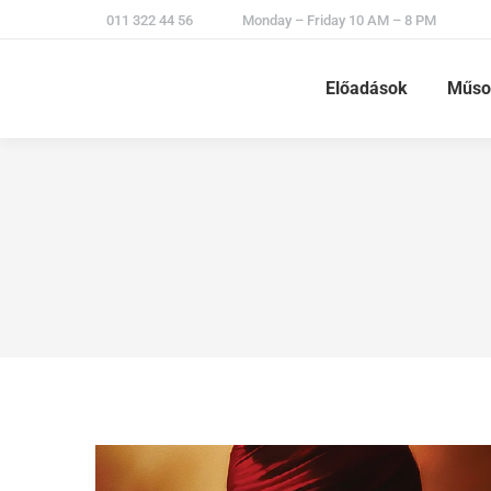
011 322 44 56
Monday – Friday 10 AM – 8 PM
Előadások
Műso