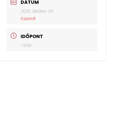
DÁTUM
2025. október 29.
Expired!
IDŐPONT
19:00