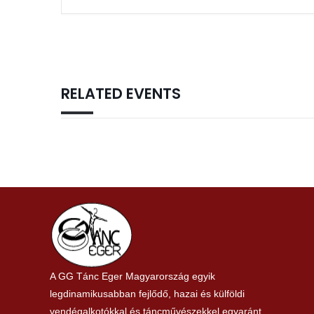
RELATED EVENTS
A GG Tánc Eger Magyarország egyik
legdinamikusabban fejlődő, hazai és külföldi
vendégalkotókkal és táncművészekkel egyaránt