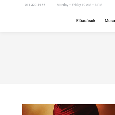
011 322 44 56
Monday – Friday 10 AM – 8 PM
Előadások
Műso