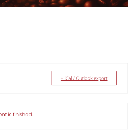
+ iCal / Outlook export
nt is finished.