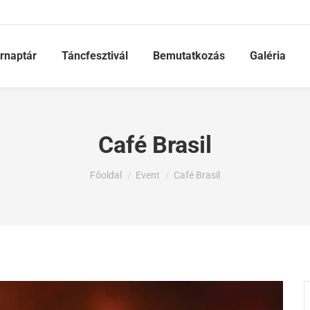
rnaptár
Táncfesztivál
Bemutatkozás
Galéria
Café Brasil
Ön itt van:
Főoldal
Event
Café Brasil