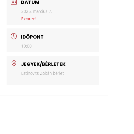
DÁTUM
2025. március 7.
Expired!
IDŐPONT
19:00
JEGYEK/BÉRLETEK
Latinovits Zoltán bérlet