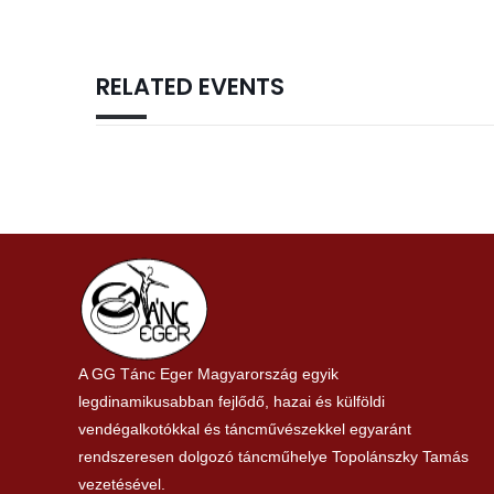
RELATED EVENTS
A GG Tánc Eger Magyarország egyik
legdinamikusabban fejlődő, hazai és külföldi
vendégalkotókkal és táncművészekkel egyaránt
rendszeresen dolgozó táncműhelye Topolánszky Tamás
vezetésével.