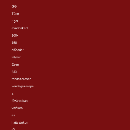
GG
Tánc
Eger
évadonként
100-
150
előadást
teljesít.
Ezen
felül
rendszeresen
vendégszerepel
a
fővárosban,
vidéken
és
határainkon
túl