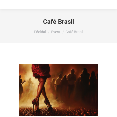
Café Brasil
Ön itt van:
Főoldal
Event
Café Brasil