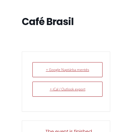
Café Brasil
+ Google Naptárba mentés
+ iCal / Outlook export
The event is finished.