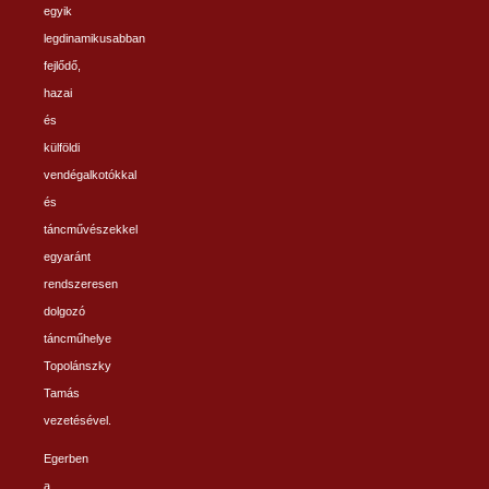
egyik
legdinamikusabban
fejlődő,
hazai
és
külföldi
vendégalkotókkal
és
táncművészekkel
egyaránt
rendszeresen
dolgozó
táncműhelye
Topolánszky
Tamás
vezetésével.
Egerben
a