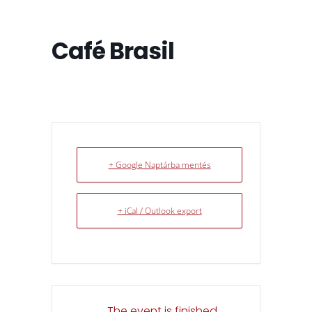
Café Brasil
+ Google Naptárba mentés
+ iCal / Outlook export
The event is finished.