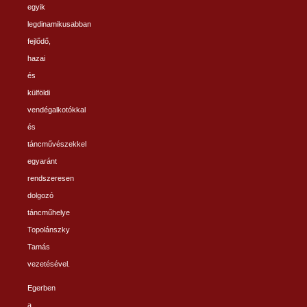
egyik
legdinamikusabban
fejlődő,
hazai
és
külföldi
vendégalkotókkal
és
táncművészekkel
egyaránt
rendszeresen
dolgozó
táncműhelye
Topolánszky
Tamás
vezetésével.
Egerben
a