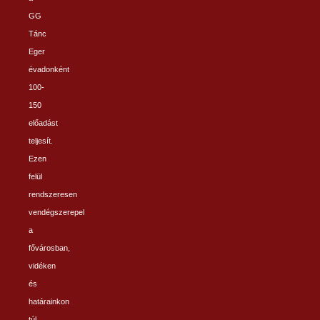
GG
Tánc
Eger
évadonként
100-
150
előadást
teljesít.
Ezen
felül
rendszeresen
vendégszerepel
a
fővárosban,
vidéken
és
határainkon
túl