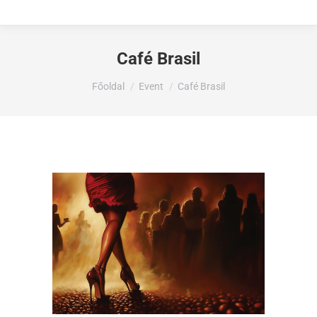
Café Brasil
Ön itt van:
Főoldal
Event
Café Brasil