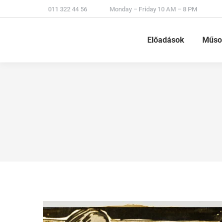
011 322 44 56
Monday – Friday 10 AM – 8 PM
Előadások
Műso