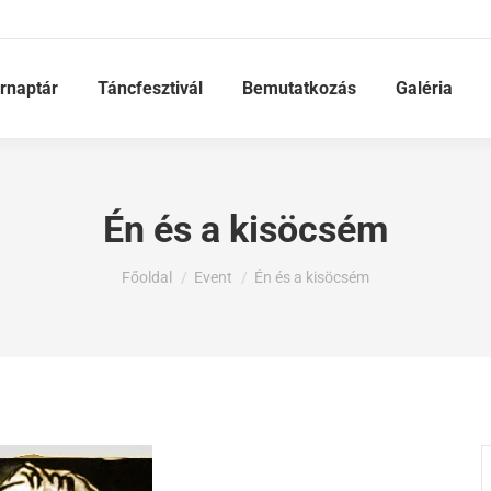
rnaptár
Táncfesztivál
Bemutatkozás
Galéria
Én és a kisöcsém
Ön itt van:
Főoldal
Event
Én és a kisöcsém