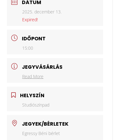
DÁTUM
2025. december 13.
Expired!
IDŐPONT
15:00
JEGYVÁSÁRLÁS
Read More
HELYSZÍN
Studiószínpad
JEGYEK/BÉRLETEK
Egressy Béni bérlet