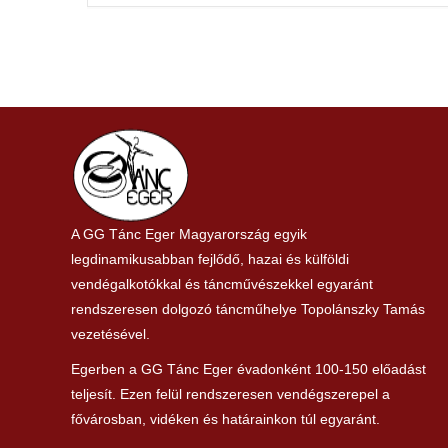
A GG Tánc Eger Magyarország egyik
legdinamikusabban fejlődő, hazai és külföldi
vendégalkotókkal és táncművészekkel egyaránt
rendszeresen dolgozó táncműhelye Topolánszky Tamás
vezetésével.
Egerben a GG Tánc Eger évadonként 100-150 előadást
teljesít. Ezen felül rendszeresen vendégszerepel a
fővárosban, vidéken és határainkon túl egyaránt.