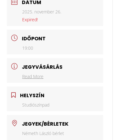
DÁTUM
2025. november 26.
Expired!
IDŐPONT
19:00
JEGYVÁSÁRLÁS
Read More
HELYSZÍN
Studiószínpad
JEGYEK/BÉRLETEK
Németh László bérlet