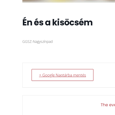
Én és a kisöcsém
GGSZ-Nagyszínpad
+ Google Naptárba mentés
The eve