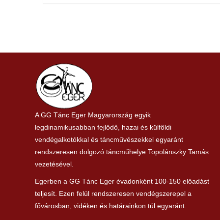
A GG Tánc Eger Magyarország egyik
legdinamikusabban fejlődő, hazai és külföldi
vendégalkotókkal és táncművészekkel egyaránt
rendszeresen dolgozó táncműhelye Topolánszky Tamás
vezetésével.
Egerben a GG Tánc Eger évadonként 100-150 előadást
teljesít. Ezen felül rendszeresen vendégszerepel a
fővárosban, vidéken és határainkon túl egyaránt.