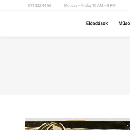
011 322 44 56
Monday – Friday 10 AM – 8 PM
Előadások
Műso