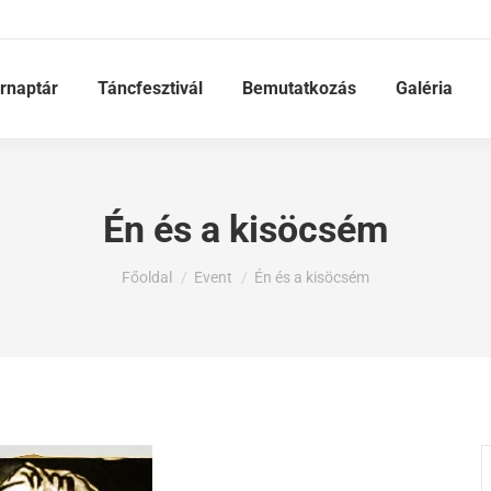
rnaptár
Táncfesztivál
Bemutatkozás
Galéria
Én és a kisöcsém
Ön itt van:
Főoldal
Event
Én és a kisöcsém