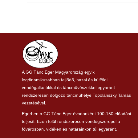
A GG Tánc Eger Magyarország egyik
legdinamikusabban fejlődő, hazai és külföldi
vendégalkotókkal és táncművészekkel egyaránt
rendszeresen dolgozó táncműhelye Topolánszky Tamás
vezetésével.
Egerben a GG Tánc Eger évadonként 100-150 előadást
teljesít. Ezen felül rendszeresen vendégszerepel a
fővárosban, vidéken és határainkon túl egyaránt.