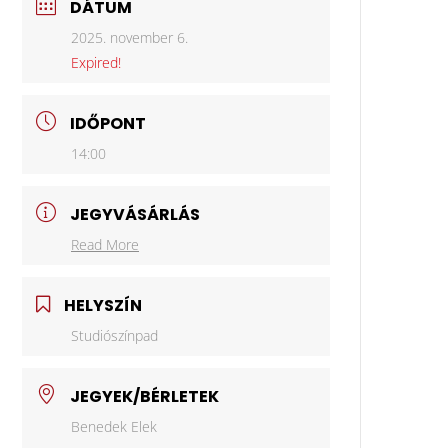
DÁTUM
2025. november 6.
Expired!
IDŐPONT
14:00
JEGYVÁSÁRLÁS
Read More
HELYSZÍN
Studiószínpad
JEGYEK/BÉRLETEK
Benedek Elek