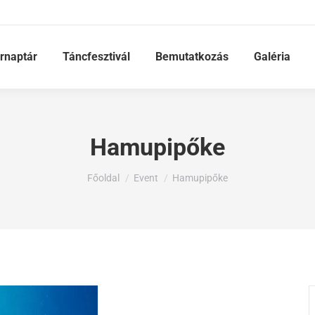
rnaptár
Táncfesztivál
Bemutatkozás
Galéria
Hamupipőke
Ön itt van:
Főoldal
Event
Hamupipőke