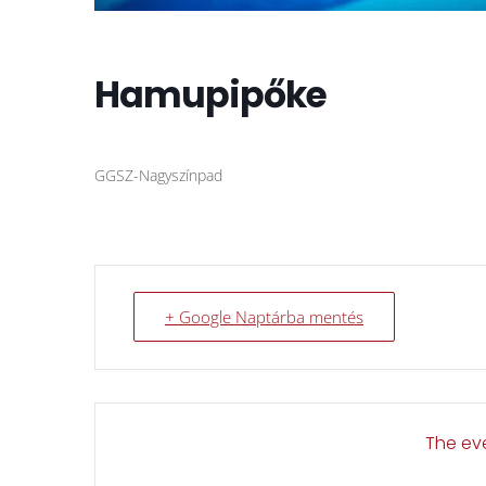
Hamupipőke
GGSZ-Nagyszínpad
+ Google Naptárba mentés
The eve