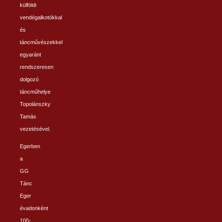
külföldi
vendégalkotókkal
és
táncművészekkel
egyaránt
rendszeresen
dolgozó
táncműhelye
Topolánszky
Tamás
vezetésével.
Egerben
a
GG
Tánc
Eger
évadonként
100-