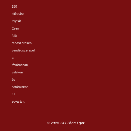
150
előadást
teljesít.
Ezen
felül
rendszeresen
vendégszerepel
a
fővárosban,
vidéken
és
határainkon
túl
egyaránt.
© 2025 GG Tánc Eger