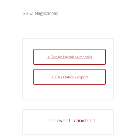
GGSZ-Nagyszínpad
+ Google Naptárba mentés
+ iCal / Outlook export
The event is finished.