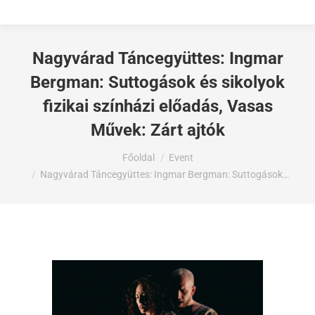
Nagyvárad Táncegyüttes: Ingmar
Bergman: Suttogások és sikolyok
fizikai színházi előadás, Vasas
Művek: Zárt ajtók
Ön itt van:
Főoldal
Event
Nagyvárad Táncegyüttes: Ingmar Bergman: Suttogások…