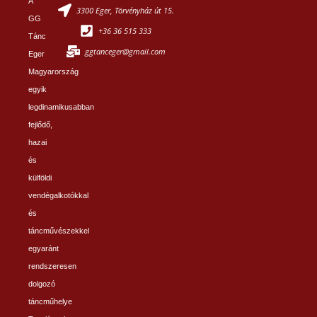
A
3300 Eger, Törvényház út 15.
GG
+36 36 515 333
Tánc
ggtanceger@gmail.com
Eger
Magyarország
egyik
legdinamikusabban
fejlődő,
hazai
és
külföldi
vendégalkotókkal
és
táncművészekkel
egyaránt
rendszeresen
dolgozó
táncműhelye