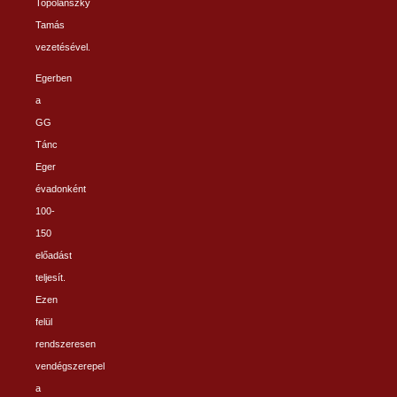
Topolánszky
Tamás
vezetésével.
Egerben
a
GG
Tánc
Eger
évadonként
100-
150
előadást
teljesít.
Ezen
felül
rendszeresen
vendégszerepel
a