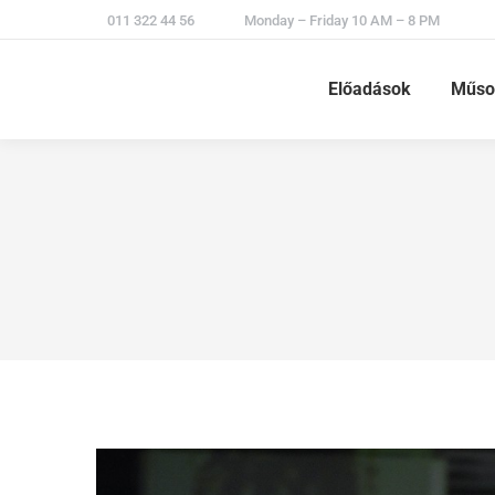
011 322 44 56
Monday – Friday 10 AM – 8 PM
Előadások
Műso