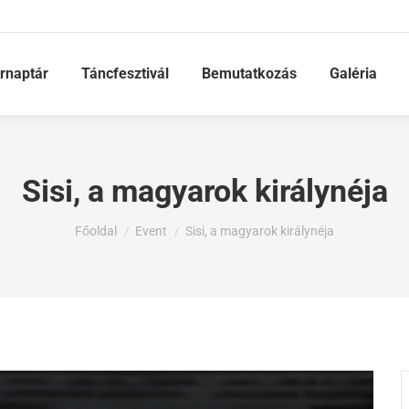
rnaptár
Táncfesztivál
Bemutatkozás
Galéria
Sisi, a magyarok királynéja
Ön itt van:
Főoldal
Event
Sisi, a magyarok királynéja