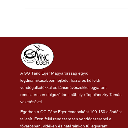
A GG Tánc Eger Magyarország egyik
legdinamikusabban fejlődő, hazai és külföldi
vendégalkotókkal és táncművészekkel egyaránt
rendszeresen dolgozó táncműhelye Topolánszky Tamás
vezetésével.
Egerben a GG Tánc Eger évadonként 100-150 előadást
teljesít. Ezen felül rendszeresen vendégszerepel a
fővárosban, vidéken és határainkon túl egyaránt.