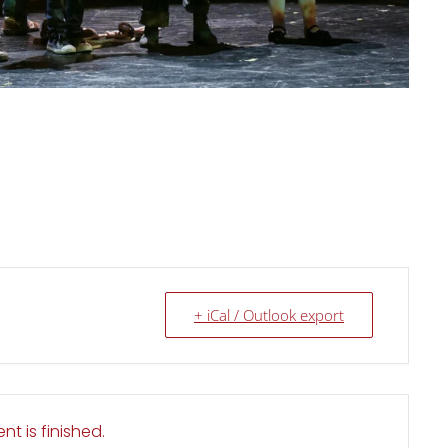
+ iCal / Outlook export
nt is finished.