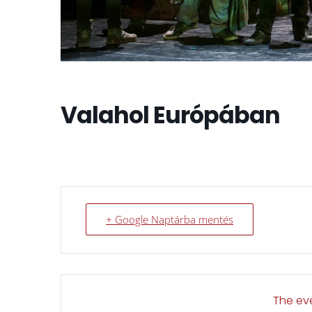
Valahol Európában
+ Google Naptárba mentés
The eve