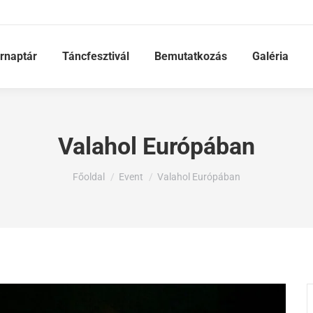
rnaptár
Táncfesztivál
Bemutatkozás
Galéria
Valahol Európában
Ön itt van:
Főoldal
Event
Valahol Európában