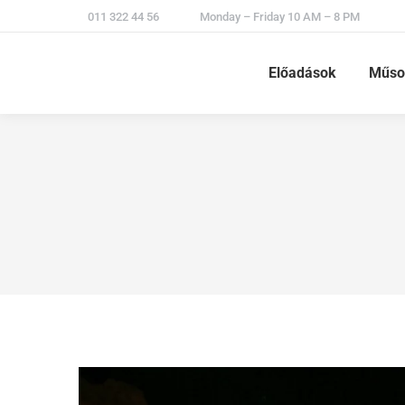
011 322 44 56
Monday – Friday 10 AM – 8 PM
Előadások
Műso