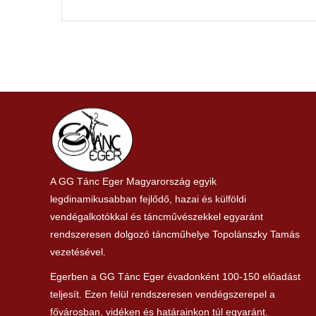
A GG Tánc Eger Magyarország egyik
legdinamikusabban fejlődő, hazai és külföldi
vendégalkotókkal és táncművészekkel egyaránt
rendszeresen dolgozó táncműhelye Topolánszky Tamás
vezetésével.
Egerben a GG Tánc Eger évadonként 100-150 előadást
teljesít. Ezen felül rendszeresen vendégszerepel a
fővárosban, vidéken és határainkon túl egyaránt.