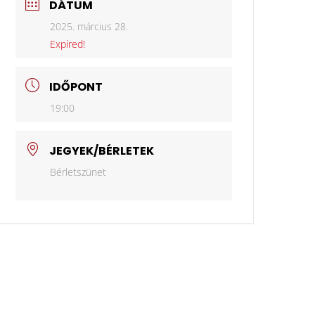
DÁTUM
2025. március 28.
Expired!
IDŐPONT
19:00
JEGYEK/BÉRLETEK
Bérletszünet