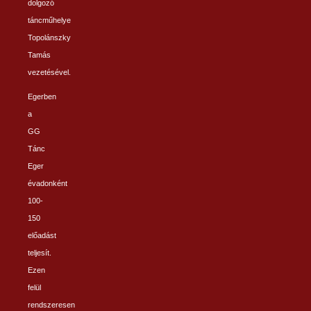
dolgozó
táncműhelye
Topolánszky
Tamás
vezetésével.
Egerben
a
GG
Tánc
Eger
évadonként
100-
150
előadást
teljesít.
Ezen
felül
rendszeresen