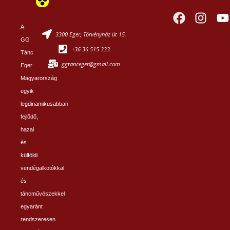
A
3300 Eger, Törvényház út 15.
GG
+36 36 515 333
Tánc
ggtanceger@gmail.com
Eger
Magyarország
egyik
legdinamikusabban
fejlődő,
hazai
és
külföldi
vendégalkotókkal
és
táncművészekkel
egyaránt
rendszeresen