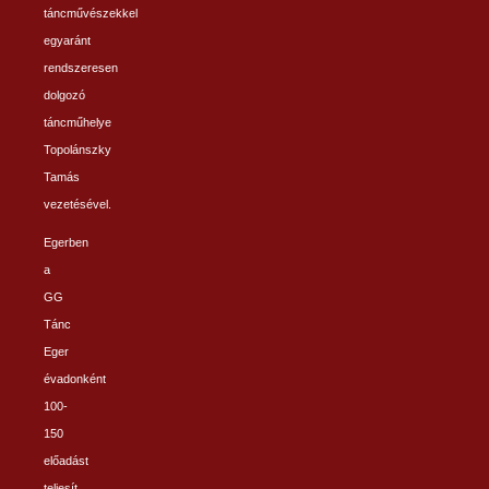
táncművészekkel
egyaránt
rendszeresen
dolgozó
táncműhelye
Topolánszky
Tamás
vezetésével.
Egerben
a
GG
Tánc
Eger
évadonként
100-
150
előadást
teljesít.