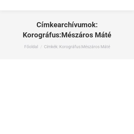
Címkearchívumok:
Korográfus:Mészáros Máté
Ön itt van:
Főoldal
Címkék: Korográfus:Mészáros Máté