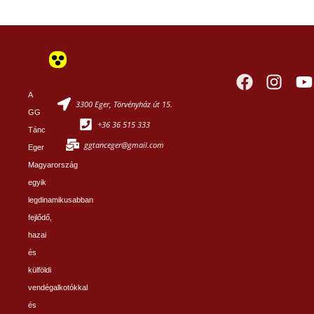
A
3300 Eger, Törvényház út 15.
GG
+36 36 515 333
Tánc
ggtanceger@gmail.com
Eger
Magyarország
egyik
legdinamikusabban
fejlődő,
hazai
és
külföldi
vendégalkotókkal
és