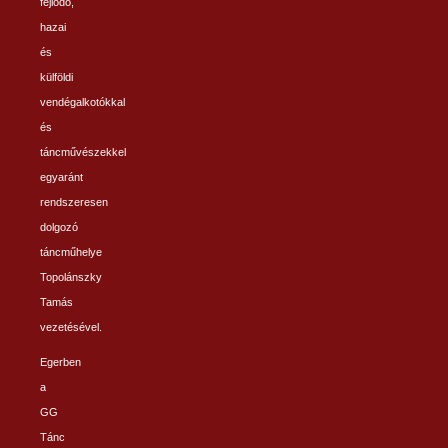
fejlődő,
hazai
és
külföldi
vendégalkotókkal
és
táncművészekkel
egyaránt
rendszeresen
dolgozó
táncműhelye
Topolánszky
Tamás
vezetésével.
Egerben
a
GG
Tánc