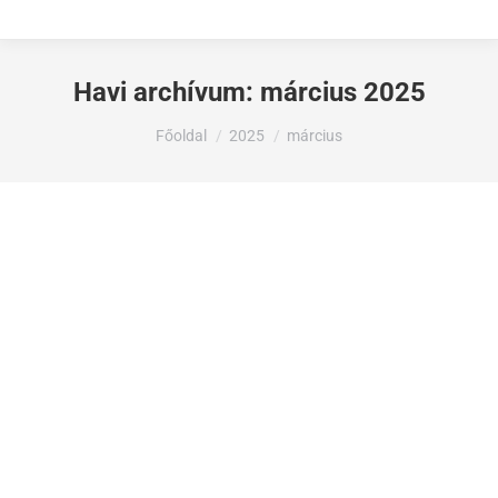
Havi archívum:
március 2025
Ön itt van:
Főoldal
2025
március