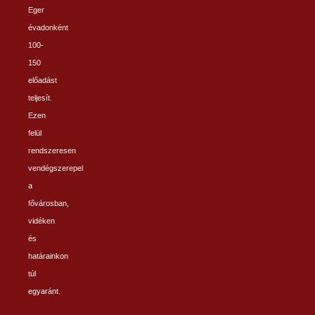
Eger
évadonként
100-
150
előadást
teljesít.
Ezen
felül
rendszeresen
vendégszerepel
a
fővárosban,
vidéken
és
határainkon
túl
egyaránt.