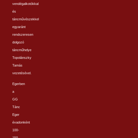
vendégalkotókkal
és
táncművészekkel
egyaránt
rendszeresen
dolgozó
táncműhelye
Topolánszky
Tamás
vezetésével.
Egerben
a
GG
Tánc
Eger
évadonként
100-
150