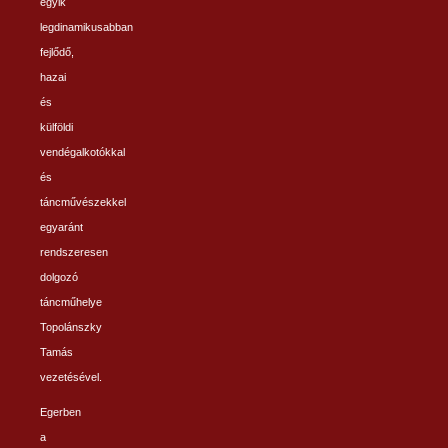
egyik
legdinamikusabban
fejlődő,
hazai
és
külföldi
vendégalkotókkal
és
táncművészekkel
egyaránt
rendszeresen
dolgozó
táncműhelye
Topolánszky
Tamás
vezetésével.
Egerben
a