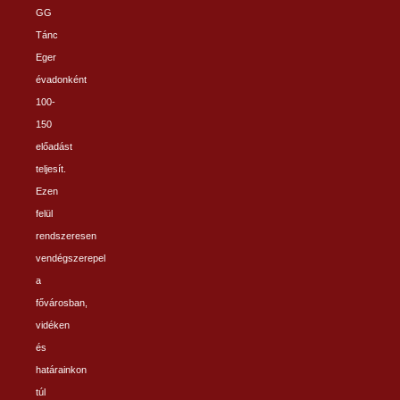
GG
Tánc
Eger
évadonként
100-
150
előadást
teljesít.
Ezen
felül
rendszeresen
vendégszerepel
a
fővárosban,
vidéken
és
határainkon
túl