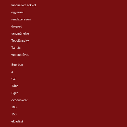
táncművészekkel
egyaránt
rendszeresen
dolgozó
táncműhelye
Topolánszky
Tamás
vezetésével.
Egerben
a
GG
Tánc
Eger
évadonként
100-
150
előadást