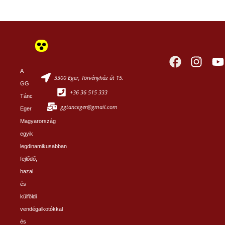
A
3300 Eger, Törvényház út 15.
GG
+36 36 515 333
Tánc
ggtanceger@gmail.com
Eger
Magyarország
egyik
legdinamikusabban
fejlődő,
hazai
és
külföldi
vendégalkotókkal
és