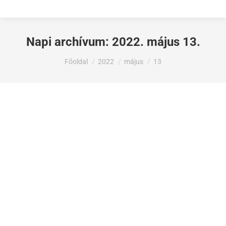
Napi archívum:
2022. május 13.
Ön itt van:
Főoldal
2022
május
13