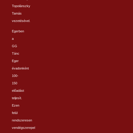
Topolánszky
Tamás
vezetésével.
Egerben
a
GG
Tánc
Eger
évadonként
100-
150
előadást
teljesít.
Ezen
felül
rendszeresen
vendégszerepel