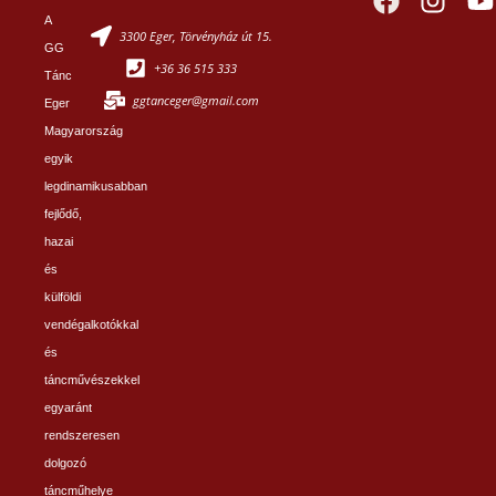
A
3300 Eger, Törvényház út 15.
GG
+36 36 515 333
Tánc
ggtanceger@gmail.com
Eger
Magyarország
egyik
legdinamikusabban
fejlődő,
hazai
és
külföldi
vendégalkotókkal
és
táncművészekkel
egyaránt
rendszeresen
dolgozó
táncműhelye