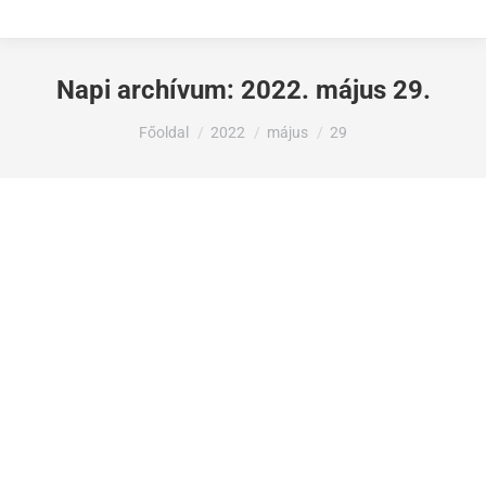
Napi archívum:
2022. május 29.
Ön itt van:
Főoldal
2022
május
29