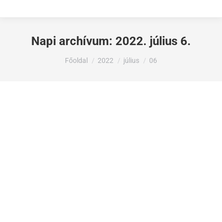
Napi archívum:
2022. július 6.
Ön itt van:
Főoldal
2022
július
06