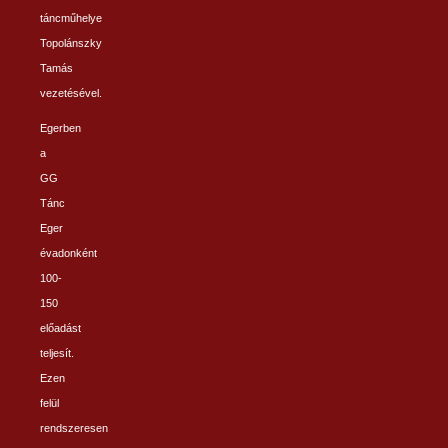
táncműhelye
Topolánszky
Tamás
vezetésével.
Egerben
a
GG
Tánc
Eger
évadonként
100-
150
előadást
teljesít.
Ezen
felül
rendszeresen