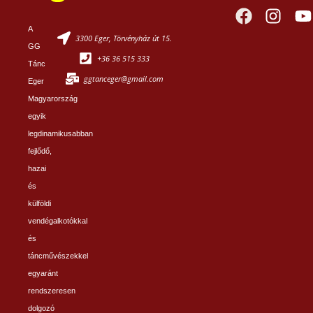
A
3300 Eger, Törvényház út 15.
GG
+36 36 515 333
Tánc
ggtanceger@gmail.com
Eger
Magyarország
egyik
legdinamikusabban
fejlődő,
hazai
és
külföldi
vendégalkotókkal
és
táncművészekkel
egyaránt
rendszeresen
dolgozó