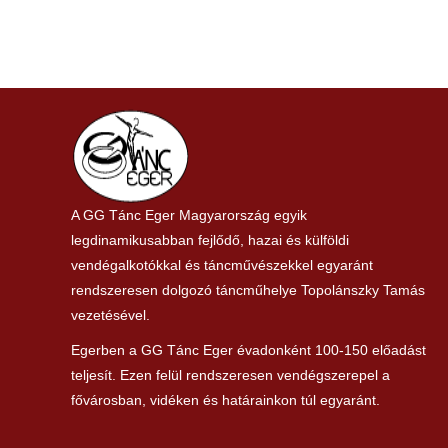
A GG Tánc Eger Magyarország egyik
legdinamikusabban fejlődő, hazai és külföldi
vendégalkotókkal és táncművészekkel egyaránt
rendszeresen dolgozó táncműhelye Topolánszky Tamás
vezetésével.
Egerben a GG Tánc Eger évadonként 100-150 előadást
teljesít. Ezen felül rendszeresen vendégszerepel a
fővárosban, vidéken és határainkon túl egyaránt.