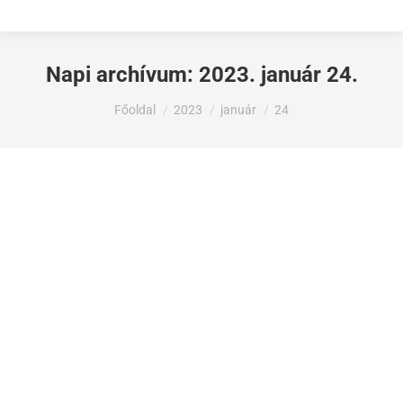
Napi archívum:
2023. január 24.
Ön itt van:
Főoldal
2023
január
24