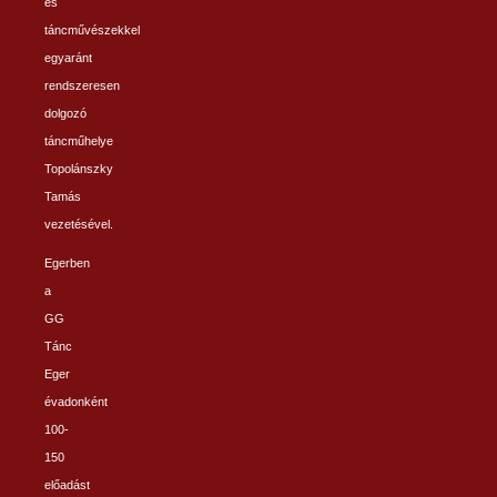
és
táncművészekkel
egyaránt
rendszeresen
dolgozó
táncműhelye
Topolánszky
Tamás
vezetésével.
Egerben
a
GG
Tánc
Eger
évadonként
100-
150
előadást