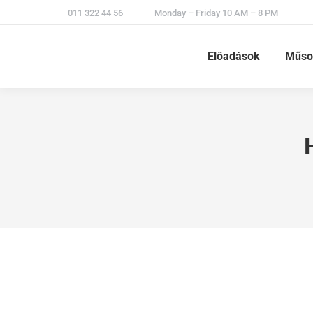
011 322 44 56
Monday – Friday 10 AM – 8 PM
Előadások
Műso