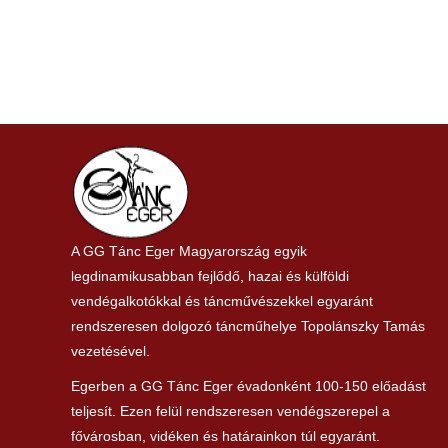
Hírek
,
Közérdekű
,
Műsor
,
Tánc
Szerző:
ggsz
2024. november 5.
A GG Tánc Eger Magyarország egyik
legdinamikusabban fejlődő, hazai és külföldi
vendégalkotókkal és táncművészekkel egyaránt
rendszeresen dolgozó táncműhelye Topolánszky Tamás
vezetésével.
Egerben a GG Tánc Eger évadonként 100-150 előadást
teljesít. Ezen felül rendszeresen vendégszerepel a
fővárosban, vidéken és határainkon túl egyaránt.