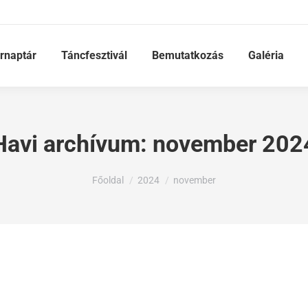
rnaptár
Táncfesztivál
Bemutatkozás
Galéria
Havi archívum:
november 202
Ön itt van:
Főoldal
2024
november