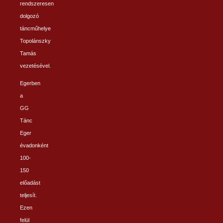
rendszeresen
dolgozó
táncműhelye
Topolánszky
Tamás
vezetésével.
Egerben
a
GG
Tánc
Eger
évadonként
100-
150
előadást
teljesít.
Ezen
felül