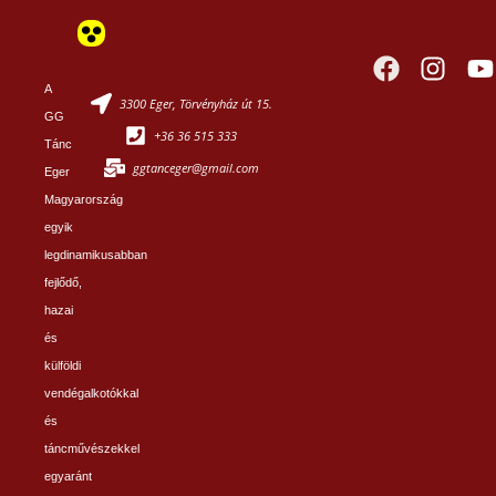
A
3300 Eger, Törvényház út 15.
GG
+36 36 515 333
Tánc
ggtanceger@gmail.com
Eger
Magyarország
egyik
legdinamikusabban
fejlődő,
hazai
és
külföldi
vendégalkotókkal
és
táncművészekkel
egyaránt