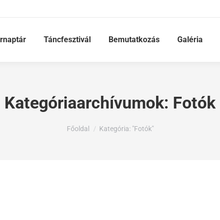
rnaptár
Táncfesztivál
Bemutatkozás
Galéria
Kategóriaarchívumok:
Fotók
Ön itt van:
Főoldal
Kategória: "Fotók"