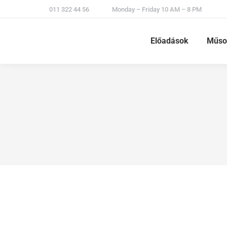
011 322 44 56
Monday – Friday 10 AM – 8 PM
Előadások
Műso