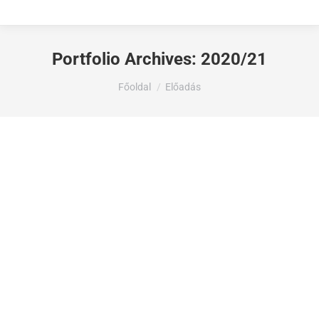
Portfolio Archives:
2020/21
Ön itt van:
Főoldal
Előadás