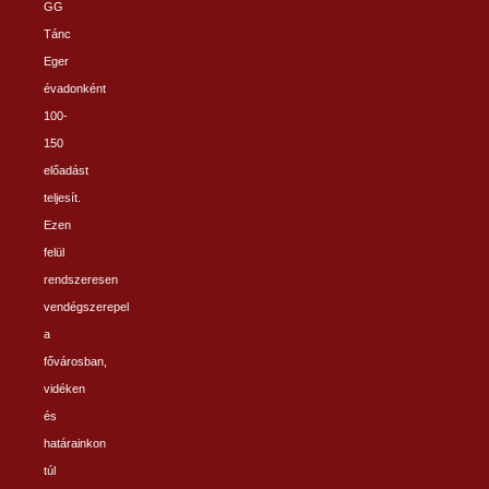
GG
Tánc
Eger
évadonként
100-
150
előadást
teljesít.
Ezen
felül
rendszeresen
vendégszerepel
a
fővárosban,
vidéken
és
határainkon
túl