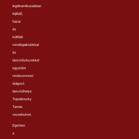
legdinamikusabban
fejlődő,
hazai
és
külföldi
vendégalkotókkal
és
táncművészekkel
egyaránt
rendszeresen
dolgozó
táncműhelye
Topolánszky
Tamás
vezetésével.
Egerben
a