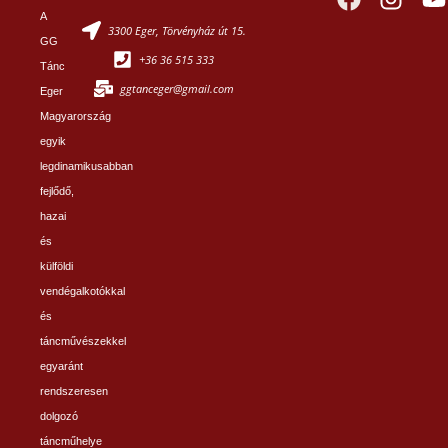
A
3300 Eger, Törvényház út 15.
GG
+36 36 515 333
Tánc
ggtanceger@gmail.com
Eger
Magyarország
egyik
legdinamikusabban
fejlődő,
hazai
és
külföldi
vendégalkotókkal
és
táncművészekkel
egyaránt
rendszeresen
dolgozó
táncműhelye