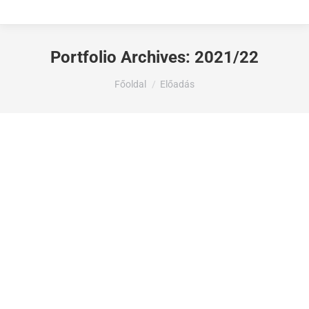
Portfolio Archives:
2021/22
Ön itt van:
Főoldal
Előadás