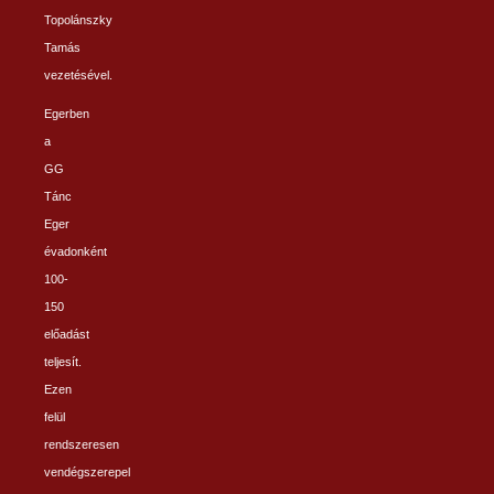
Topolánszky
Tamás
vezetésével.
Egerben
a
GG
Tánc
Eger
évadonként
100-
150
előadást
teljesít.
Ezen
felül
rendszeresen
vendégszerepel